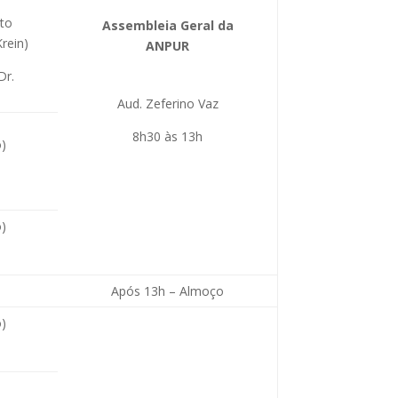
nto
Assembleia Geral da
Krein)
ANPUR
Dr.
Aud. Zeferino Vaz
8h30 às 13h
)
)
Após 13h – Almoço
)