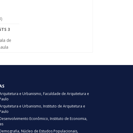
3)
GTS 3
ala de
aula
AS
quitetura e Urbanismo, Faculdade de Arquitetura e
Paulo
uitetura e Urbanismo, Instituto de Arquitetura e
Paulo
esenvolvimento Econômico, Instituto de Economia,
as
emografia, Núcleo de Estudos Populacionais,