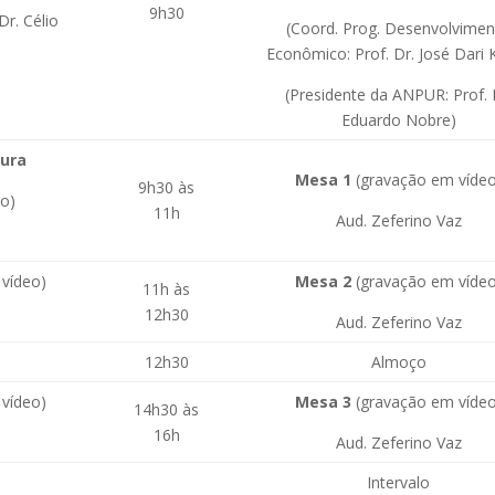
9h30
Dr. Célio
(Coord. Prog. Desenvolvime
Econômico: Prof. Dr. José Dari 
a
(Presidente da ANPUR: Prof. 
Eduardo Nobre)
tura
Mesa 1
(gravação em vídeo
9h30 às
eo)
11h
Aud. Zeferino Vaz
a
vídeo)
Mesa 2
(gravação em vídeo
11h às
12h30
a
Aud. Zeferino Vaz
12h30
Almoço
vídeo)
Mesa 3
(gravação em vídeo
14h30 às
16h
a
Aud. Zeferino Vaz
Intervalo