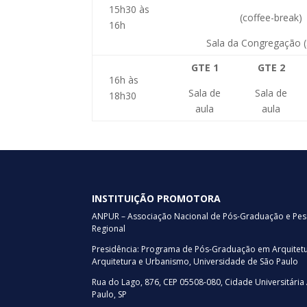
15h30 às
(coffee-break)
16h
Sala da Congregação (
GTE 1
GTE 2
16h às
Sala de
Sala de
18h30
aula
aula
INSTITUIÇÃO PROMOTORA
ANPUR – Associação Nacional de Pós-Graduação e Pe
Regional
Presidência: Programa de Pós-Graduação em Arquitet
Arquitetura e Urbanismo, Universidade de São Paulo
Rua do Lago, 876, CEP 05508-080, Cidade Universitária
Paulo, SP