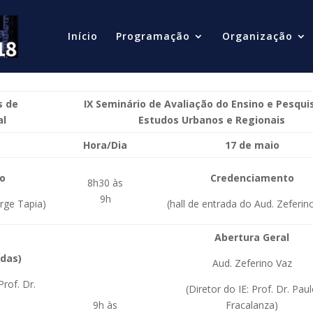
Início
Programação
Organização
s de
IX Seminário de Avaliação do Ensino e Pesqu
al
Estudos Urbanos e Regionais
Hora/Dia
17 de maio
o
Credenciamento
8h30 às
9h
orge Tapia)
(hall de entrada do Aud. Zeferin
Abertura Geral
ndas)
Aud. Zeferino Vaz
rof. Dr.
(Diretor do IE: Prof. Dr. Pau
9h às
Fracalanza)