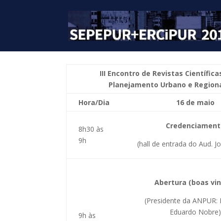
III Encontro de Revistas Científica
Planejamento Urbano e Region
Hora/Dia
16 de maio
Credenciament
8h30 às
9h
(hall de entrada do Aud. J
Abertura
(boas vi
(Presidente da ANPUR: P
Eduardo Nobre)
9h às