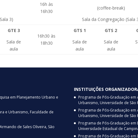
16h às
(coffee-break)
16h30
Sala 3)
Sala da Congregação (Sala 
GTE 3
GTS 1
GTS 2
16h30 às
Sala de
Sala de
Sala de
S
18h30
aula
aula
aula
INSTITUIÇÕES ORGANIZADOR
squisa em Planejamento Urbano e
Programa de Pós-Graduação em Ar
Urbanismo, Universidade de São 
Programa de Pós-Graduação em Arq
ura e Urbanismo, Faculdade de
Urbanismo, Universidade de São 
Programa de Pós-Graduação em D
 Armando de Sales Oliveira, São
Universidade Estadual de Campin
Programa de Pós-Graduação em D